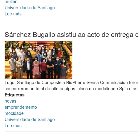
muller
Universidade de Santiago
Lee más
sobre
A
II
Feira
Sánchez Bugallo asistiu ao acto de entrega
de
Outubro
de
Emprendedoras
de
Compostela
profundará
na
Lugo, Santiago de Compostela BioPher e Sensa Comunicación foron
innovación
concorreron un total de oito equipos, cinco na modalidade Spin e os
social
Etiquetas
no
novas
emprendemento
emprendemento
mocidade
Universidade de Santiago
Lee más
sobre
Sánchez
Bugallo