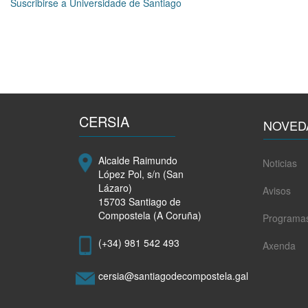
Suscribirse a Universidade de Santiago
asistiu
ao
acto
de
entrega
dos
premios
Argos
CERSIA
NOVED
Alcalde Raimundo
Noticias
López Pol, s/n (San
Lázaro)
Avisos
15703 Santiago de
Compostela (A Coruña)
Programa
(+34) 981 542 493
Axenda
cersia@santiagodecompostela.gal