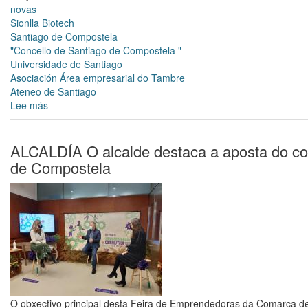
a
novas
USC
Sionlla Biotech
Santiago de Compostela
"Concello de Santiago de Compostela "
Universidade de Santiago
Asociación Área empresarial do Tambre
Ateneo de Santiago
Lee más
sobre
"Sionlla
Biotech:
¿Qué
ALCALDÍA O alcalde destaca a aposta do conc
oportunidades
de Compostela
se
presentan
en
el
área
de
Santiago?
O obxectivo principal desta Feira de Emprendedoras da Comarca de