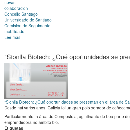
novas
colaboración
Concello Santiago
Universidade de Santiago
Comisión de Seguimento
mobilidade
Lee más
sobre
Bota
a
andar
"Sionlla Biotech: ¿Qué oportunidades se pre
a
Comisión
de
seguimento
do
Protocolo
de
colaboración
"Sionlla Biotech: ¿Qué oportunidades se presentan en el área de S
entre
Desde hai varios anos, Galicia foi un gran polo xerador de coñeceme
o
Particularmente, a área de Compostela, aglutinante de boa parte do c
Concello
emprendedora no ámbito bio.
e
Etiquetas