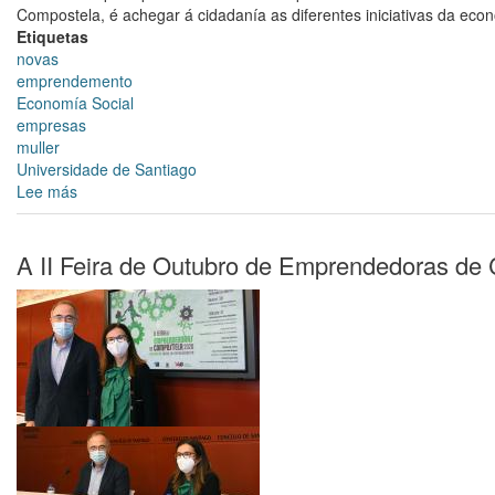
Compostela, é achegar á cidadanía as diferentes iniciativas da eco
Etiquetas
novas
emprendemento
Economía Social
empresas
muller
Universidade de Santiago
Lee más
sobre
ALCALDÍA
O
alcalde
A II Feira de Outubro de Emprendedoras de
destaca
a
aposta
do
concello
pola
biotecnoloxía
e
o
emprendemento