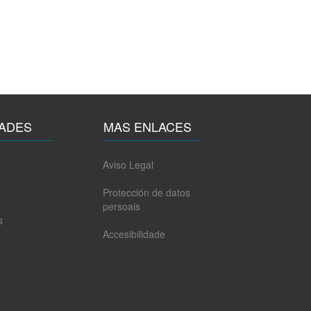
ADES
MAS ENLACES
Aviso Legal
Protección de datos
persoais
s
Accesibilidade