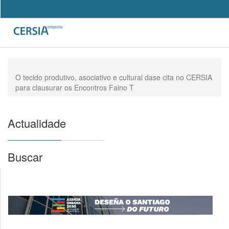
Pasar
al
Search
contenido
Formulario
principal
de
búsqueda
O tecido produtivo, asociativo e cultural dase cita no CERSIA
para clausurar os Encontros Faino T
Actualidade
Buscar