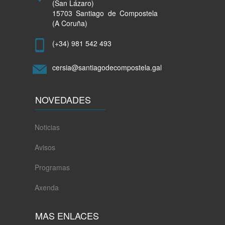
(San Lázaro)
15703 Santiago de Compostela
(A Coruña)
(+34) 981 542 493
cersia@santiagodecompostela.gal
NOVEDADES
Noticias
Avisos
Programas
Axenda
MAS ENLACES