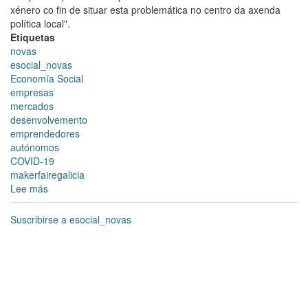
xénero co fin de situar esta problemática no centro da axenda
política local".
Etiquetas
novas
esocial_novas
Economía Social
empresas
mercados
desenvolvemento
emprendedores
autónomos
COVID-19
makerfairegalicia
Lee más
sobre
O
manifesto
Suscribirse a esocial_novas
municipal
do
25N
destaca
o
agravamento