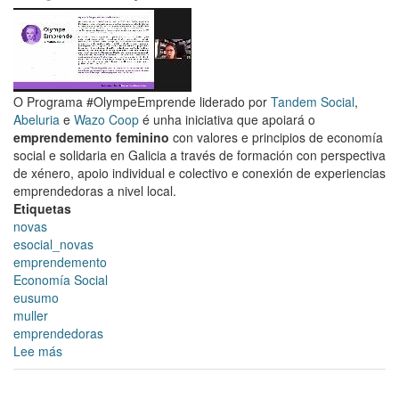
EspazoCoop
e
o
Concello
de
O Programa #OlympeEmprende liderado por
Tandem Social
,
Santiago
Abeluria
e
Wazo Coop
é unha iniciativa que apoiará o
de
emprendemento feminino
con valores e principios de economía
Compostela
social e solidaria en Galicia a través de formación con perspectiva
colaboran
de xénero, apoio individual e colectivo e conexión de experiencias
na
emprendedoras a nivel local.
posta
Etiquetas
en
novas
marcha
esocial_novas
do
emprendemento
programa
Economía Social
Impulso
eusumo
dun
muller
ecosistema
emprendedoras
emprendedor
Lee más
sobre
na
Galicia
economía
acolle
social