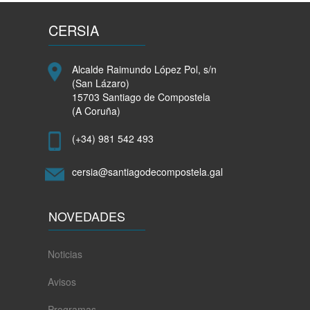
das
desigualdades
CERSIA
de
xénero
polas
Alcalde Raimundo López Pol, s/n
consecuencias
(San Lázaro)
socioeconómicas
15703 Santiago de Compostela
derivadas
(A Coruña)
da
pandemia
(+34) 981 542 493
cersia@santiagodecompostela.gal
NOVEDADES
Noticias
Avisos
Programas