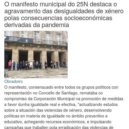
a
O manifesto municipal do 25N destaca o
primeira
agravamento das desigualdades de xénero
edición
polas consecuencias socioeconómicas
do
derivadas da pandemia
Programa
#OlympeEmprende
Obradoiro
O manifesto, consensuado entre todos os grupos políticos con
representación no Concello de Santiago, remataba co
compromiso da Corporación Municipal na promoción de medidas
a favor dunha igualdade real e efectiva, "actualizando estudos
sobre a situación das violencias de xénero, desenvolvendo
políticas en materia de igualdade no ámbito preventivo e
educativo, achegando recursos económicos, e impulsando
campañas que traballen pola erradicación das violencias de