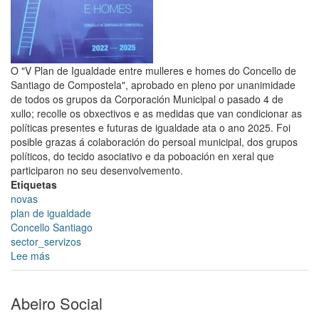
de
gobernanza
e
participación
cidadá
O "V Plan de Igualdade entre mulleres e homes do Concello de
nas
Santiago de Compostela", aprobado en pleno por unanimidade
políticas
de todos os grupos da Corporación Municipal o pasado 4 de
municipais
xullo; recolle os obxectivos e as medidas que van condicionar as
de
políticas presentes e futuras de igualdade ata o ano 2025. Foi
Turismo
posible grazas á colaboración do persoal municipal, dos grupos
políticos, do tecido asociativo e da poboación en xeral que
participaron no seu desenvolvemento.
Etiquetas
novas
plan de igualdade
Concello Santiago
sector_servizos
Lee más
sobre
A
Comisión
de
Abeiro Social
seguimento