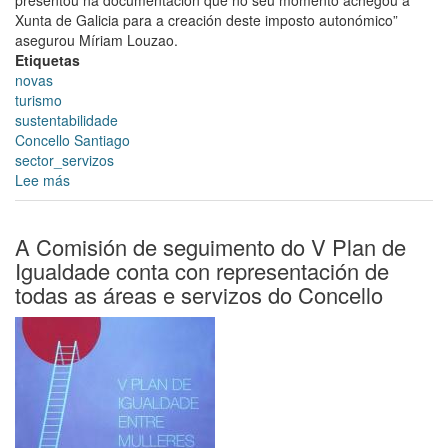
Xunta de Galicia para a creación deste imposto autonómico”
asegurou Míriam Louzao.
Etiquetas
novas
turismo
sustentabilidade
Concello Santiago
sector_servizos
Lee más
sobre
Míriam
Louzao
salienta
A Comisión de seguimento do V Plan de
a
Igualdade conta con representación de
creación
todas as áreas e servizos do Concello
do
Foro
de
Turismo
Sustentable
como
novo
modelo