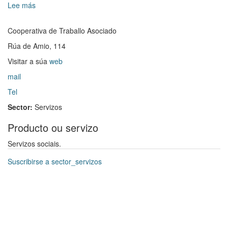
Lee más
sobre
do
Abeiro
V
Social
Plan
Cooperativa de Traballo Asociado
de
Rúa de Amio, 114
Igualdade
conta
Visitar a súa
web
con
mail
representación
de
Tel
todas
Sector:
Servizos
as
áreas
Producto ou servizo
e
servizos
Servizos sociais.
do
Concello
Suscribirse a sector_servizos