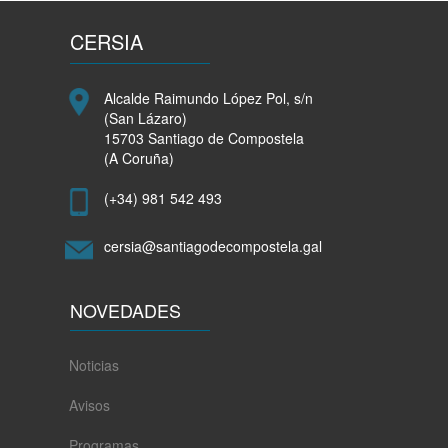
CERSIA
Alcalde Raimundo López Pol, s/n
(San Lázaro)
15703 Santiago de Compostela
(A Coruña)
(+34) 981 542 493
cersia@santiagodecompostela.gal
NOVEDADES
Noticias
Avisos
Programas