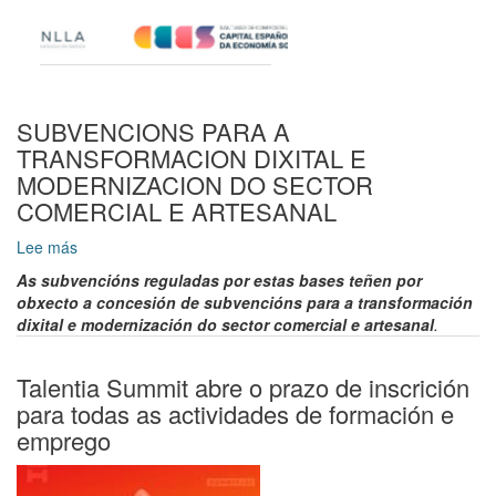
SUBVENCIONS PARA A
TRANSFORMACION DIXITAL E
MODERNIZACION DO SECTOR
COMERCIAL E ARTESANAL
Lee más
sobre
SUBVENCIONS
As subvencións reguladas por estas bases teñen por
PARA
obxecto a concesión de subvencións para a transformación
A
dixital e modernización do sector comercial e artesanal
.
TRANSFORMACION
DIXITAL
E
Talentia Summit abre o prazo de inscrición
MODERNIZACION
para todas as actividades de formación e
DO
emprego
SECTOR
COMERCIAL
E