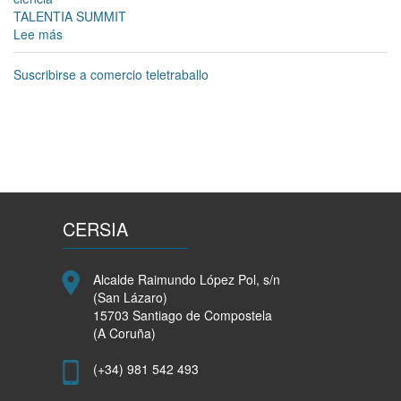
TALENTIA SUMMIT
Lee más
sobre
Talentia
Summit
Suscribirse a comercio teletraballo
abre
o
prazo
de
inscrición
para
todas
as
CERSIA
actividades
de
formación
Alcalde Raimundo López Pol, s/n
e
(San Lázaro)
emprego
15703 Santiago de Compostela
(A Coruña)
(+34) 981 542 493