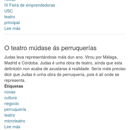
IV Feira de emprendedoras
USC
teatro
principal
Lee más
sobre
O
Teatro
Principal
O teatro múdase ás perruquerías
acolle
Judas leva representándose máis dun ano. Virou por Málaga,
a
Madrid e Córdoba. Judas é unha obra de teatro, aínda que esta
IV
definición non acaba de axustarse á realidade. Sería máis preciso
Feira
dicir que Judas é unha obra de perruquería, pois é alí onde se
de
representa.
Emprendedoras
Etiquetas
que
novas
se
cultura
poderá
negocio
visitar
perruquería
ao
teatro
longo
microteatro
do
Lee más
sobre
día