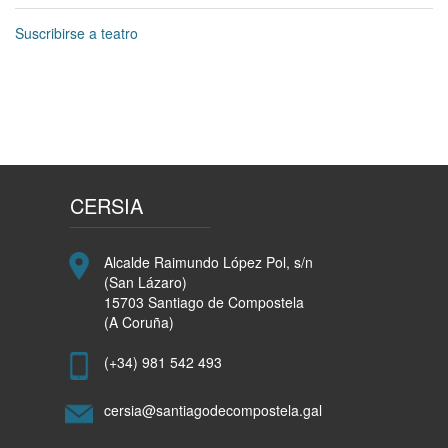
O
de
teatro
hoxe
Suscribirse a teatro
múdase
ás
perruquerías
CERSIA
Alcalde Raimundo López Pol, s/n
(San Lázaro)
15703 Santiago de Compostela
(A Coruña)
(+34) 981 542 493
cersia@santiagodecompostela.gal