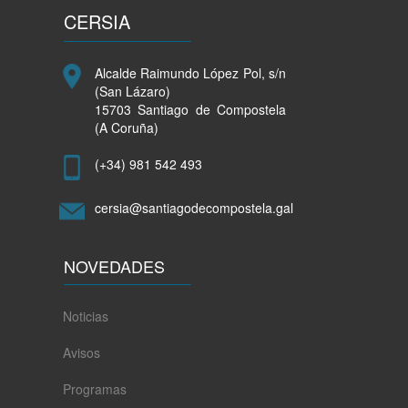
CERSIA
Alcalde Raimundo López Pol, s/n
(San Lázaro)
15703 Santiago de Compostela
(A Coruña)
(+34) 981 542 493
cersia@santiagodecompostela.gal
NOVEDADES
Noticias
Avisos
Programas