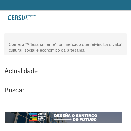
Pasar
al
Search
contenido
Formulario
principal
de
búsqueda
Comeza “Artesanamente”, un mercado que reivindica o valor
cultural, social e económico da artesanía
Actualidade
Buscar