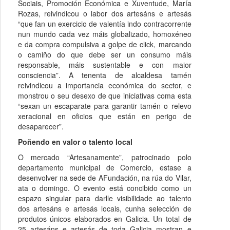
Sociais, Promoción Económica e Xuventude, María
Rozas, reivindicou o labor dos artesáns e artesás
“que fan un exercicio de valentía indo contracorrente
nun mundo cada vez máis globalizado, homoxéneo
e da compra compulsiva a golpe de click, marcando
o camiño do que debe ser un consumo máis
responsable, máis sustentable e con maior
consciencia”. A tenenta de alcaldesa tamén
reivindicou a importancia económica do sector, e
monstrou o seu desexo de que iniciativas coma esta
“sexan un escaparate para garantir tamén o relevo
xeracional en oficios que están en perigo de
desaparecer”.
Poñendo en valor o talento local
O mercado “Artesanamente”, patrocinado polo
departamento municipal de Comercio, estase a
desenvolver na sede de AFundación, na rúa do Vilar,
ata o domingo. O evento está concibido como un
espazo singular para darlle visibilidade ao talento
dos artesáns e artesás locais, cunha selección de
produtos únicos elaborados en Galicia. Un total de
25 artesáns e artesás de toda Galicia mostran e