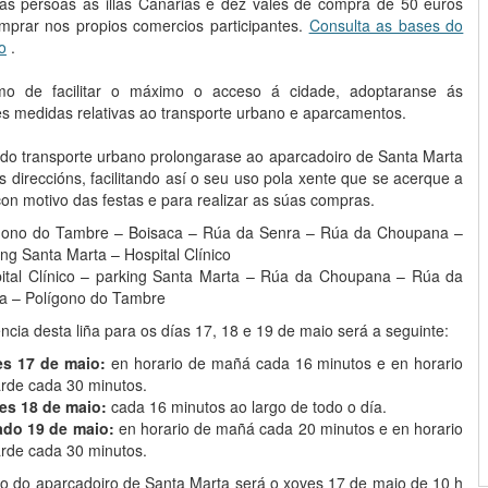
as persoas as illas Canarias e dez vales de compra de 50 euros
mprar nos propios comercios participantes.
Consulta as bases do
o
.
mo de facilitar o máximo o acceso á cidade, adoptaranse ás
es medidas relativas ao transporte urbano e aparcamentos.
1 do transporte urbano prolongarase ao aparcadoiro de Santa Marta
 direccións, facilitando así o seu uso pola xente que se acerque a
on motivo das festas e para realizar as súas compras.
gono do Tambre – Boisaca – Rúa da Senra – Rúa da Choupana –
ing Santa Marta – Hospital Clínico
ital Clínico – parking Santa Marta – Rúa da Choupana – Rúa da
a – Polígono do Tambre
ncia desta liña para os días 17, 18 e 19 de maio será a seguinte:
es 17 de maio:
en horario de mañá cada 16 minutos e en horario
arde cada 30 minutos.
es 18 de maio:
cada 16 minutos ao largo de todo o día.
ado 19 de maio:
en horario de mañá cada 20 minutos e en horario
arde cada 30 minutos.
io do aparcadoiro de Santa Marta será o xoves 17 de maio de 10 h