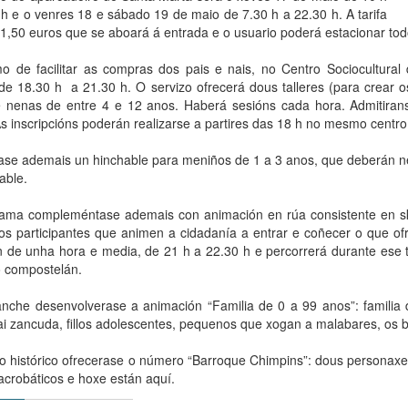
 h e o venres 18 e sábado 19 de maio de 7.30 h a 22.30 h. A tarifa
 1,50 euros que se aboará á entrada e o usuario poderá estacionar tod
o de facilitar as compras dos pais e nais, no Centro Sociocultura
 de 18.30 h a 21.30 h. O servizo ofrecerá dous talleres (para crear 
 nenas de entre 4 e 12 anos. Haberá sesións cada hora. Admitira
 As inscripcións poderán realizarse a partires das 18 h no mesmo centro
ase ademais un hinchable para meniños de 1 a 3 anos, que deberán ne
able.
ama compleméntase ademais con animación en rúa consistente en ske
os participantes que animen a cidadanía a entrar e coñecer o que o
n de unha hora e media, de 21 h a 22.30 h e percorrerá durante ese
o compostelán.
nche desenvolverase a animación “Familia de 0 a 99 anos”: familia 
ai zancuda, fillos adolescentes, pequenos que xogan a malabares, os b
o histórico ofrecerase o número “Barroque Chimpins”: dous personaxes
acrobáticos e hoxe están aquí.