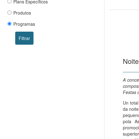
Plans Específicos
Produtos
Programas
Filtrar
Noite
A conce
compost
Festas 
Un tota
da noite
pequeno
pola As
promoci
superio