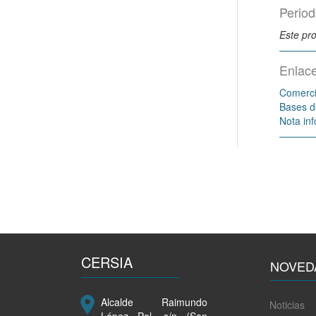
Period
Este pr
Enlac
Comerci
Bases d
Nota inf
CERSIA
NOVED
Alcalde Raimundo
Noticias