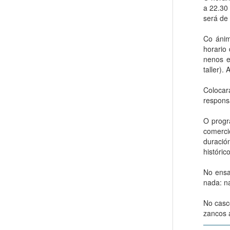
a 22.30
será de
Co ánim
horario
nenos e
taller).
Colocar
respons
O progr
comerci
duració
históric
No ensa
nada: n
No casc
zancos 