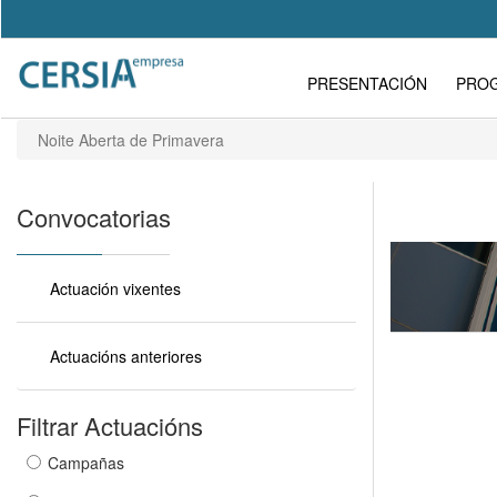
Pasar
al
Search
contenido
Formulario
Main
principal
PRESENTACIÓN
PRO
de
navigation
búsqueda
Noite Aberta de Primavera
Convocatorias
Actuación vixentes
Actuacións anteriores
Filtrar Actuacións
Campañas