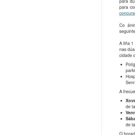
para dú
para co
concurs
Co áni
seguint
A liña 
nas dúas
cidade c
Polí
park
Hosp
Senr
A frecue
Xov
de t
Venr
Sáb
de t
O horar