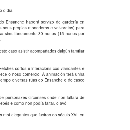
o o día.
l do Ensanche haberá servizo de gardería en
os seus propios monederos e volvoretas) para
nse simultáneamente 30 nenos (15 nenos por
.
ste caso asistir acompañados dalgún familiar
tches cortos e interacións cos viandantes e
frece o noso comercio. A animación terá unha
 tempo diversas rúas do Ensanche e do casco
de personaxes circenses onde non faltará de
ebés e como non podía faltar, o avó.
 moi elegantes que fuxiron do século XVII en